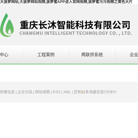
大菠萝网站,大菠萝网站视频,菠萝蜜APP进入官网视频,菠萝蜜污污视频之黄色大片
中心
工程案例
两联供系统
企
调设备
案例展示
企
网站视频系
热推信息
|
企业分站
|
网站地图
|
RSS
|
XML
|
您有
51
条询盘信息！
通设备
统