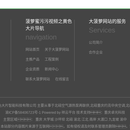
18
2025-02
菠萝蜜污污视频之黄色
大菠萝网站的服务
大片导航
Services
14
navigation
公司简介
2025-05
网站首页
关于大菠萝网站
合作企业
主推产品
工程案例
07
企业资质
新闻中心
2025-05
联系大菠萝网站
在线留言
30
之黄色大片智能科技有限公司 主要从事于
北碚空气源热泵两联供
,
北碚重庆约克中央空调
,
北
渝ICP备58406723号-1
Powered by 祥云平台
技术支持：
重庆卓光科技
2025-04
主营区域：
重庆
大学城
沙坪坝
北碚
渝北
江北
南岸
大渡口
九龙坡
渝中
：本站部分内容图片来源于互联网，如有侵权请及时联系管理员删除，