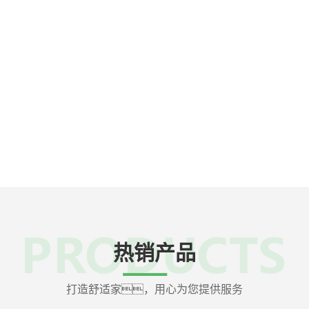
计团队]
[安装团队]
Design team
Installati
、计算、理论结合起
公司设有专业的安装
户讲解设计方案,让每一位客户
门，在确认
明白满意大菠萝网站的设
址，电话及上门
。
后，及时响应
装。
热销产品
打造舒适家，用心为您提供服务