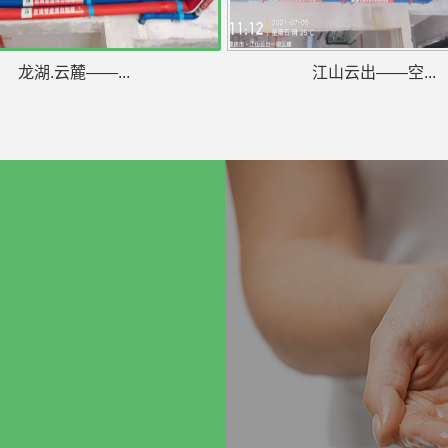
龙湖.云麓——...
江山云出——空...