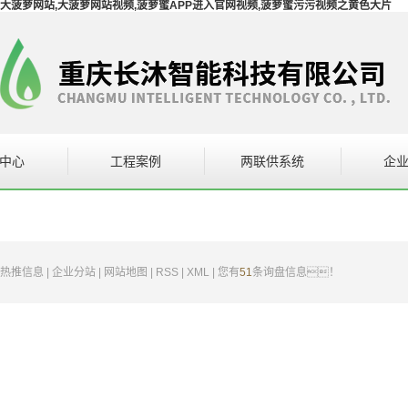
大菠萝网站,大菠萝网站视频,菠萝蜜APP进入官网视频,菠萝蜜污污视频之黄色大片
中心
工程案例
两联供系统
企
空调设备
案例展示
企
萝网站视频
热推信息
|
企业分站
|
网站地图
|
RSS
|
XML
|
您有
51
条询盘信息！
暖通设备
统