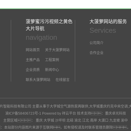
14
2025-05
菠萝蜜污污视频之黄色
大菠萝网站的服务
大片导航
Services
navigation
07
公司简介
网站首页
关于大菠萝网站
2025-05
合作企业
主推产品
工程案例
企业资质
新闻中心
30
联系大菠萝网站
在线留言
2025-04
黄色大片智能科技有限公司 主要从事于
大学城空气源热泵两联供
,
大学城重庆约克中央空调
,
渝ICP备58406723号-1
Powered by 祥云平台
技术支持：
重庆卓光科技
主营区域：
重庆
大学城
沙坪坝
北碚
渝北
江北
南岸
大渡口
九龙坡
渝中
：本站部分内容图片来源于互联网，如有侵权请及时联系管理员删除，