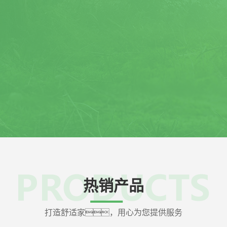
计团队]
[安装团队]
Design team
Installati
、计算、理论结合
公司设有专业的安装施工部
客户讲解设计方案,让每一位客
在确认客户地址，电
明白满意大菠萝网站的设
安装时间后，
。
应，上门安装。
热销产品
打造舒适家，用心为您提供服务