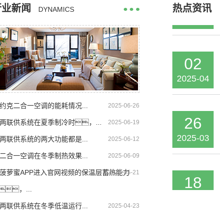
行业新闻
热点资讯
2025-04
DYNAMICS
02
2025-04
约克二合一空调的能耗情况...
2025-06-26
26
两联供系统在夏季制冷时，...
2025-06-19
2025-03
两联供系统的两大功能都是...
2025-06-12
二合一空调在冬季制热效果...
2025-06-09
18
菠萝蜜APP进入官网视频的保温层蓄热能力
2025-05-21
2025-02
，...
两联供系统在冬季低温运行...
2025-04-23