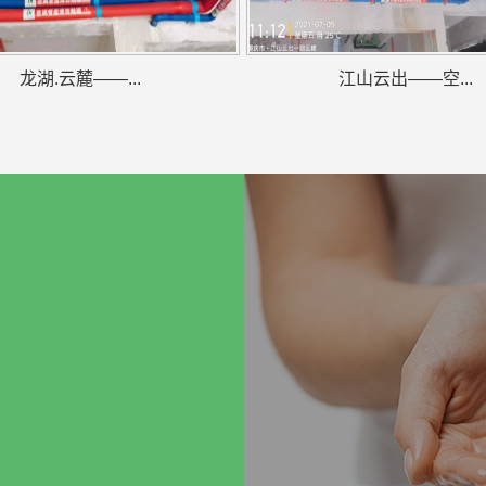
龙湖.云麓——...
江山云出——空...