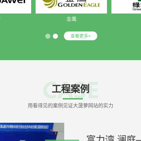
为
金鹰
查看更多+
工程案例
用看得见的案例见证大菠萝网站的实力
富力湾.澜庭