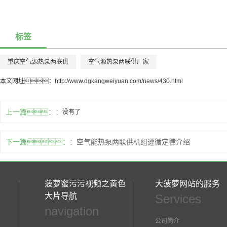
标签
重庆空气源热泵两联供
空气源热泵两联供厂家
本文网址：
http://www.dgkangweiyuan.com/news/430.html
上一篇：
没有了
下一篇：
空气能热泵两联供机组遵循定律介绍
菠萝蜜污污视频之黄色
大菠萝网站的服务
大片导航
Services
navigation
公司简介