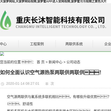
大菠萝网站,大菠萝网站视频,菠萝蜜APP进入官网视频,菠萝蜜污污视频之黄色大片
中心
工程案例
两联供系统
企
设备
案例展示
企
您当前的位置 ：
首 页
>
新闻中心
>
公司动态
站视频系统
如何全面认识空气源热泵两联供两联供！
设备
2020-01-14 08:27:01
次
空气源两联供与氟系统多联机相比，有哪些升级优势？
1、舒适性