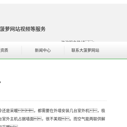
大菠萝网站视频等服务
咨询服务热线：
400-102-1185
业资质
新闻中心
联系大菠萝网站
186-8086-6089
业资质
公司动态
行业新闻
?
热点资讯
菠萝蜜APP进入官网视
频
冷还是采暖，都需要在外墙安装几台室外机，极
台室外主机占据墙面，很不美观。而空气能两联供解