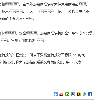
考核。空气能热泵两联供是大件家用耐用品，一
、技术、工艺不同，使用寿命的长短也不
寿命的主要因素。
环保、安全。热泵两联供机组全年平均成本只需
/4，常规太阳能的3/4。
转换的过程，所以不受能量转换效率极限99%的制
电能之比称为制热性能系数又称为能效比(用cop来表