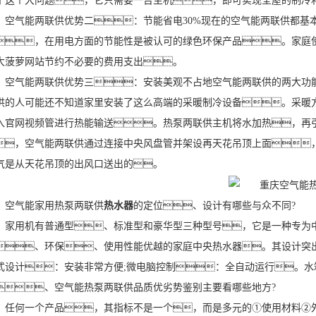
了这个大问题，它只需要一台主机，即可实现全屋的制冷
空气能两联供优势二：节能省电30%现在的空气能两联供都基
，在用电方面的节能性是被认可的绿色环保产品。家庭使
大菠萝网站节约不必要的费用支出。
空气能两联供优势三：安装美观不占地空气能两联供的两大功
供的人可能还不知道家里安装了这么高端的采暖制冷设备。采暖方
入官网视频管进行热能输送。热泵两联供主机将水加热，再引
，空气能两联供通过连接中央风盘管并架设再天花吊顶上面
气是从天花吊顶的出风口送出的。
空气能家用热泵两联供
热水器
的定位、设计有哪些与众不同?
家用机有普通型、标准型和豪华型三种型号，它是一种专为
、环保、使用性能优越的家庭中央热水器。其设计突出
式设计：安装非常方便;微电脑控制：全自动运行。
、空气能热泵两联供品质优劣势鉴别主要看哪些地方?
任何一个产品，其指标不是一个，而是多元的①使用材料②