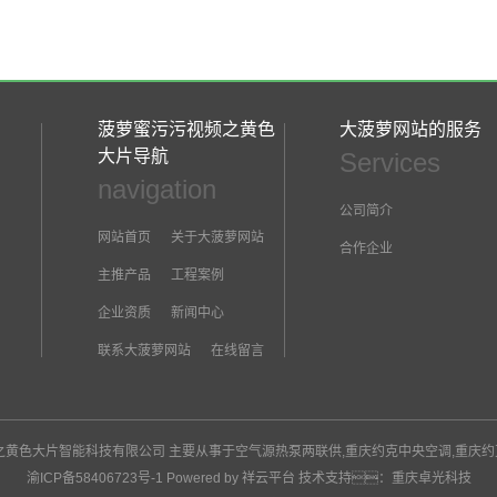
菠萝蜜污污视频之黄色
大菠萝网站的服务
大片导航
Services
navigation
公司简介
网站首页
关于大菠萝网站
合作企业
主推产品
工程案例
企业资质
新闻中心
联系大菠萝网站
在线留言
污视频之黄色大片智能科技有限公司 主要从事于
空气源热泵两联供
,
重庆约克中央空调
,
重庆约
渝ICP备58406723号-1
Powered by 祥云平台
技术支持：
重庆卓光科技