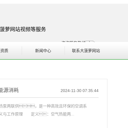
大菠萝网站视频等服务
咨询服务热线：
400-102-1185
业资质
新闻中心
联系大菠萝网站
186-8086-6089
业资质
公司动态
行业新闻
热点资讯
能源消耗
2024-11-30 07:35:44
菠萝蜜APP进入官网视
泵两联供，是一种高效且环保的空调系
频
与工作原理 定义：空气热能两...