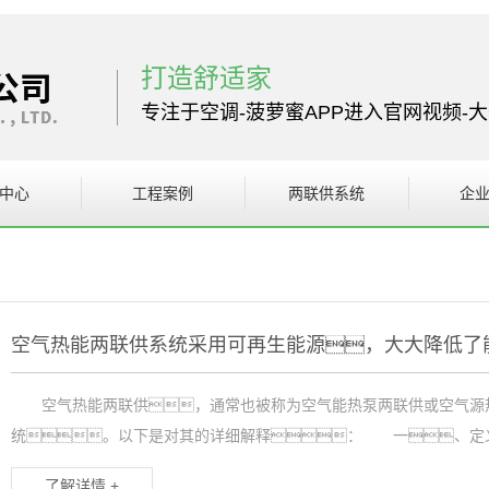
打造舒适家
专注于空调-菠萝蜜APP进入官网视频-
中心
工程案例
两联供系统
企
设备
案例展示
企
站视频系统
设备
空气热能两联供系统采用可再生能源，大大降低了
空气热能两联供，通常也被称为空气能热泵两联供或空气源热
统。以下是对其的详细解释： 一、定义
了解详情 +