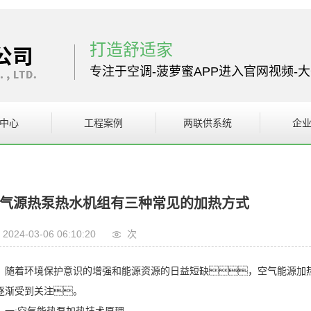
打造舒适家
专注于空调-菠萝蜜APP进入官网视频-
中心
工程案例
两联供系统
企
设备
案例展示
企
站视频系统
气源热泵热水机组有三种常见的加热方式
设备
2024-03-06 06:10:20
次
随着环境保护意识的增强和能源资源的日益短缺，空气能源加热
逐渐受到关注。