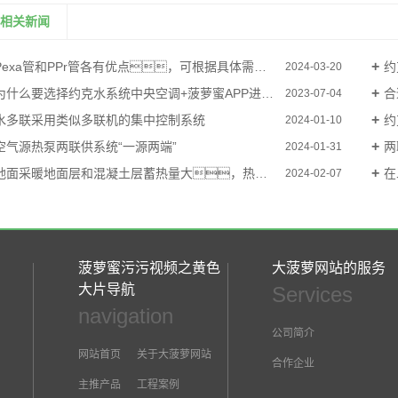
相关新闻
Pexa管和PPr管各有优点，可根据具体需要选择
约
2024-03-20
为什么要选择约克水系统中央空调+菠萝蜜APP进入官网视频二联供？
合
2023-07-04
水多联采用类似多联机的集中控制系统
约
2024-01-10
空气源热泵两联供系统“一源两端”
两
2024-01-31
地面采暖地面层和混凝土层蓄热量大，热稳定性好
在
2024-02-07
菠萝蜜污污视频之黄色
大菠萝网站的服务
大片导航
Services
navigation
公司简介
网站首页
关于大菠萝网站
合作企业
主推产品
工程案例