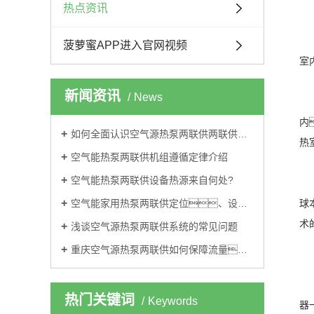
一
热点资讯
1
空
菠萝蜜APP进入官网视频
室
2
新闻资讯
News
空
内
如何全面认识空气源热泵两联供两联供！
热
空气能热泵两联供机组遵循定律介绍
3
空气能热泵两联供设备热源来自何处?
空
空气能家用热泵两联供定位、设计有哪些特点?
球
术
浅谈空气源热泵两联供系统的常见问题
二
重庆空气源热泵两联供如何保障流量？
空
1
热门关键词
Keywords
器