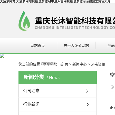
大菠萝网站,大菠萝网站视频,菠萝蜜APP进入官网视频,菠萝蜜污污视频之黄色大片
网站首页
关于大菠萝网站
产品
空调
您当前的位置 ：
首 页
>
新闻中心
>
热点资讯
大菠萝网
空
新闻分类
News
暖通
公司动态
行业新闻
正