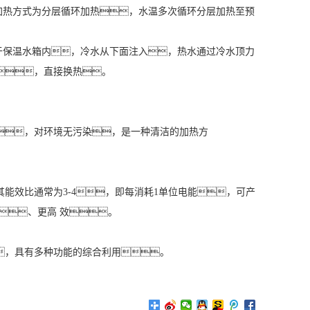
热方式为分层循环加热，水温多次循环分层加热至预
保温水箱内，冷水从下面注入，热水通过冷水顶力
，直接换热。
，对环境无污染，是一种清洁的加热方
效比通常为3-4，即每消耗1单位电能，可产
、更高 效。
，具有多种功能的综合利用。