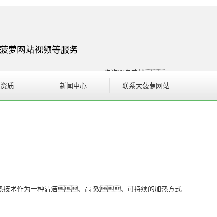
大菠萝网站视频等服务
咨询服务热线：
400-102-1185
业资质
新闻中心
联系大菠萝网站
186-8086-6089
业资质
公司动态
行业新闻
热点资讯
菠萝蜜APP进入官网视
频
技术作为一种清洁、高 效、可持续的加热方式