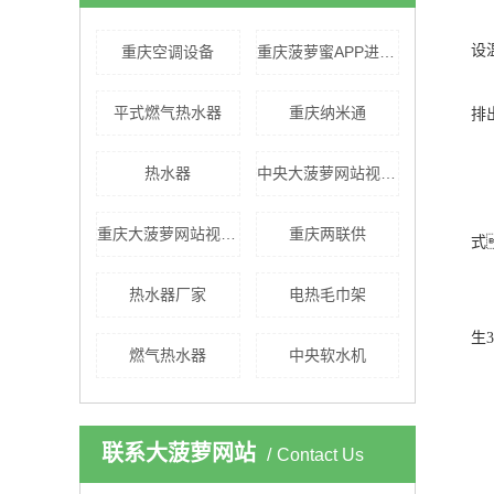
2
设
重庆空调设备
重庆菠萝蜜APP进入官网视频两联供系统
3
平式燃气热水器
重庆纳米通
排
三
热水器
中央大菠萝网站视频机
1
空
重庆大菠萝网站视频系统
重庆两联供
式
2
热水器厂家
电热毛巾架
空
生
燃气热水器
中央软水机
3
空
联系大菠萝网站
Contact Us